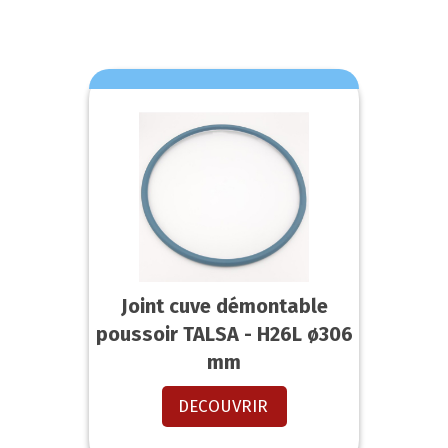
Joint cuve démontable
poussoir TALSA - H26L ø306
mm
DECOUVRIR