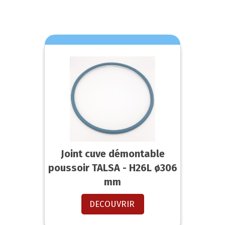
Joint cuve démontable
poussoir TALSA - H26L ø306
mm
DECOUVRIR