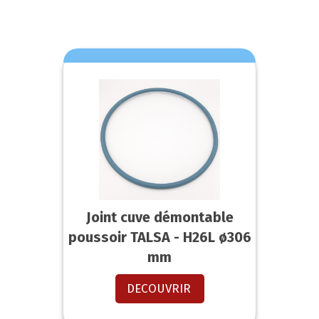
Joint cuve démontable
poussoir TALSA - H26L ø306
mm
DECOUVRIR