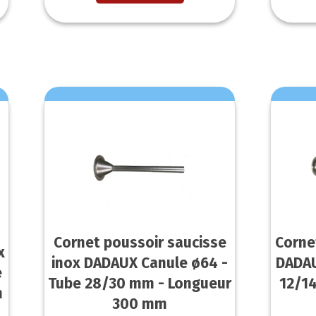
Cornet poussoir saucisse
Corne
x
inox DADAUX Canule ø64 -
DADAU
e
Tube 28/30 mm - Longueur
12/1
m
300 mm