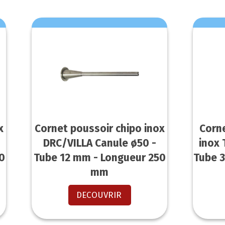
x
Cornet poussoir chipo inox
Corn
DRC/VILLA Canule ø50 -
inox 
0
Tube 12 mm - Longueur 250
Tube 
mm
DECOUVRIR