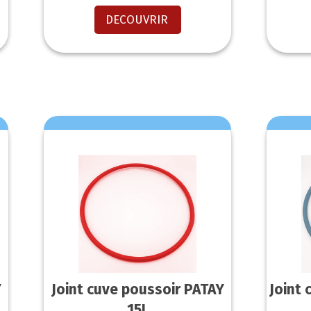
DECOUVRIR
Y
Joint cuve poussoir PATAY
Joint
15L