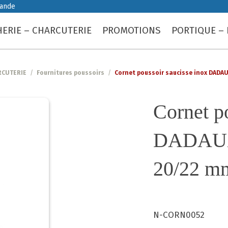
iande
ERIE – CHARCUTERIE
PROMOTIONS
PORTIQUE – 
RCUTERIE
/
Fournitures poussoirs
/
Cornet poussoir saucisse inox DADA
Cornet p
DADAUX 
20/22 m
N-CORN0052