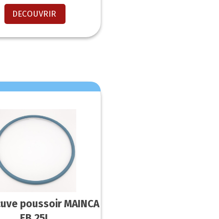
DECOUVRIR
 cuve poussoir MAINCA
EB 25L