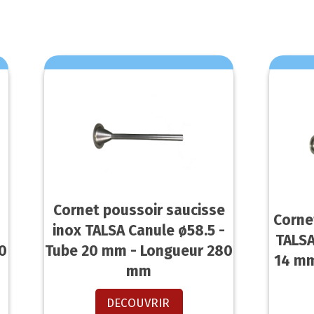
Cornet poussoir saucisse
Corne
-
inox TALSA Canule ø58.5 -
TALSA
0
Tube 20 mm - Longueur 280
14 mm
mm
DECOUVRIR