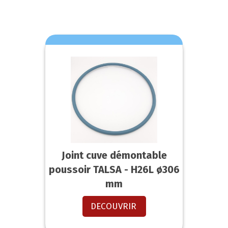
Joint cuve démontable
poussoir TALSA - H26L ø306
mm
DECOUVRIR