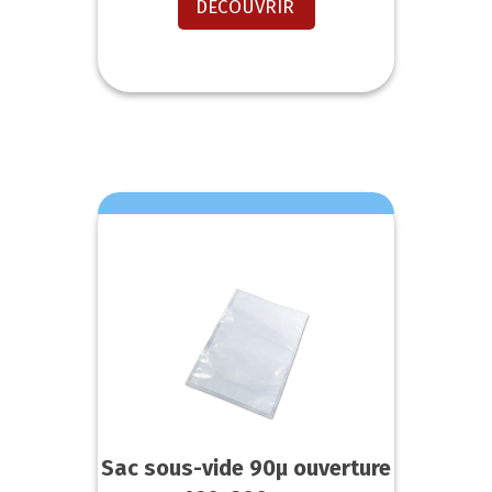
DECOUVRIR
Sac sous-vide 90µ ouverture