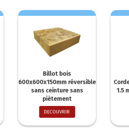
Billot bois
600x600x150mm réversible
Cord
sans ceinture sans
1.5 
piètement
DECOUVRIR