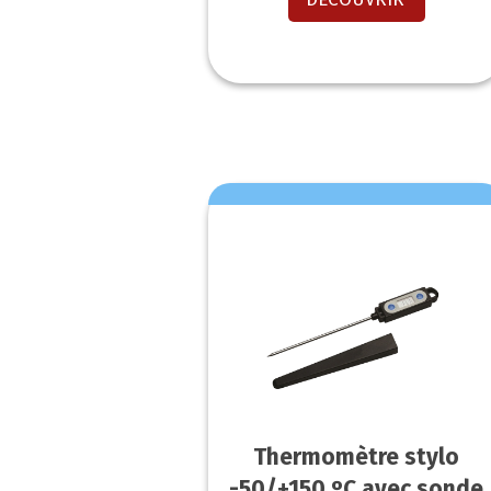
Thermomètre stylo
-50/+150 ºC avec sonde