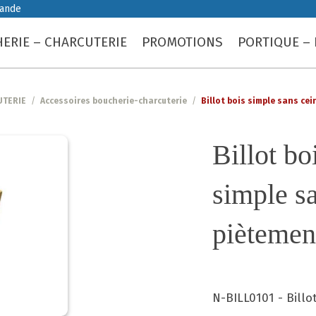
iande
ERIE – CHARCUTERIE
PROMOTIONS
PORTIQUE – 
UTERIE
/
Accessoires boucherie-charcuterie
/
Billot bois simple sans ce
Billot b
simple sa
piètemen
N-BILL0101 - Billo