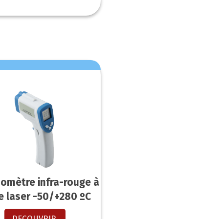
omètre infra-rouge à
e laser -50/+280 ºC
DECOUVRIR