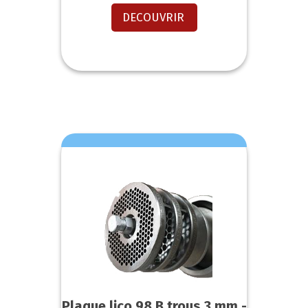
DECOUVRIR
Plaque lico 98 B trous 3 mm -