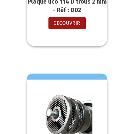
Plaque lico 114 D trous 2 mm
- Réf : D02
DECOUVRIR