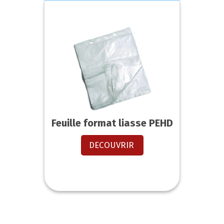
Feuille format liasse PEHD
DECOUVRIR